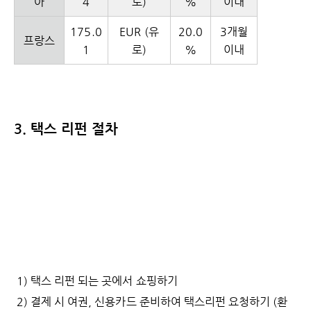
아
4
로)
%
이내
175.0
EUR (유
20.0
3개월
프랑스
1
로)
%
이내
3. 택스 리펀 절차
1) 택스 리펀 되는 곳에서 쇼핑하기
2) 결제 시 여권, 신용카드 준비하여 택스리펀 요청하기 (환