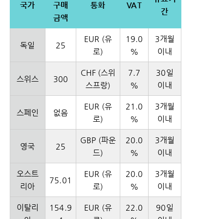
국가
구매
통화
VAT
간
금액
EUR (유
19.0
3개월
독일
25
로)
%
이내
CHF (스위
7.7
30일
스위스
300
스프랑)
%
이내
EUR (유
21.0
3개월
스페인
없음
로)
%
이내
GBP (파운
20.0
3개월
영국
25
드)
%
이내
오스트
EUR (유
20.0
3개월
75.01
리아
로)
%
이내
이탈리
154.9
EUR (유
22.0
90일