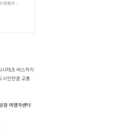
な情報をご
 니시테츠 버스까지
 도시인만큼 교통
 공항 여행자센터