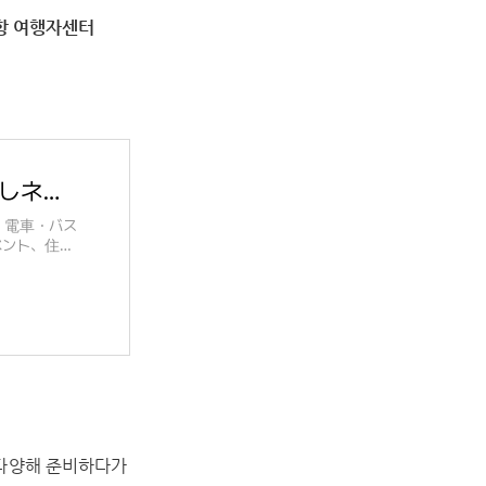
공항 여행자센터
Nishitetsu Kurashi-Net | 西鉄くらしネット
。電車・バス
ベント、住
様々
 다양해 준비하다가