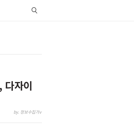
검
색
, 다자이
by. 정보수집가v