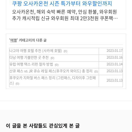
쿠팡 오사카온천 시즌 특가부터 와우할인까지
오사카온천, 해외 숙박 빠른 예약, 안심 환불, 와우회원
추가 캐시적립 신규 와우회원 최대 2만3천원 쿠폰팩
+5% 추가적립 혜택! 여행도 이제 쿠팡에서!
'
여행
' 카테고리의 다른 글
나고야 여행 호텔 추천 (사카에 호텔)
2023.01.17
(0)
다낭 여행 가볼만한 곳 추천
2023.01.16
(0)
유럽 여행 택스 리펀 절차 방법
2023.01.14
(0)
산큐 패스 vs JR 큐슈 레일 패스(후쿠오카 와이드) 총 정리
2023.01.13
(0)
후쿠오카 지하철 버스 패스 정리 (그린패스, 다자이후 그린패
2023.01.13
스)
(0)
이 글을 본 사람들도 관심있게 본 글