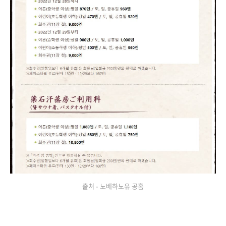
출처 - 노베하노유 공홈