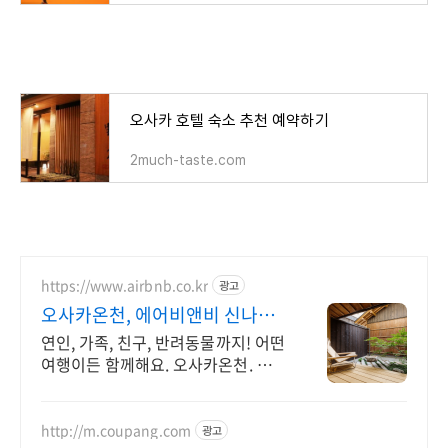
오사카 호텔 숙소 추천 예약하기
2much-taste.com
https://www.airbnb.co.kr
광고
오사카온천, 에어비앤비 신나는
오사카 식도락 여행
연인, 가족, 친구, 반려동물까지! 어떤
여행이든 함께해요. 오사카온천. 혼자
여행, 신나는 파티, 가족과의 편안한
휴식까지, 에어비앤비에서 만나보세
요.
http://m.coupang.com
광고