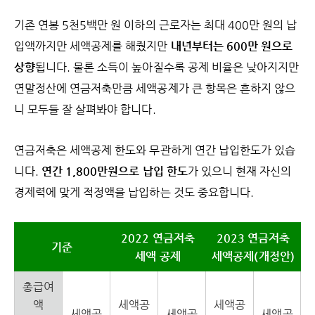
기존 연봉 5천5백만 원 이하의 근로자는 최대 400만 원의 납
입액까지만 세액공제를 해줬지만
내년부터는 600만 원으로
상향
됩니다. 물론 소득이 높아질수록 공제 비율은 낮아지지만
연말정산에 연금저축만큼 세액공제가 큰 항목은 흔하지 않으
니 모두들 잘 살펴봐야 합니다.
연금저축은 세액공제 한도와 무관하게 연간 납입한도가 있습
니다.
연간 1,800만원으로 납입 한도
가 있으니 현재 자신의
경제력에 맞게 적정액을 납입하는 것도 중요합니다.
2022 연금저축
2023 연금저축
기준
세액 공제
세액공제(개정안)
총급여
액
세액공
세액공
세액공
세액공
세액공