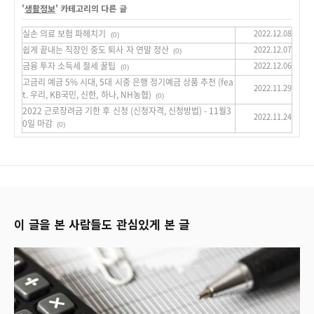
'
생활정보
' 카테고리의 다른 글
실손 의료 보험 파헤치기
2022.12.08
(0)
쉽게 끝내는 직장인 중도 퇴사 자 연말 정산
2022.12.07
(0)
금융 투자 소득세 절세 꿀팁
2022.12.06
(0)
고금리 예금 5% 시대, 5대 시중 은행 정기예금 상품 추천 (fea
2022.11.29
t. 우리, KB국민, 신한, 하나, NH농협)
(0)
2022 근로장려금 기한 후 신청 (신청자격, 신청방법) - 11월3
2022.11.24
0일 마감
(0)
이 글을 본 사람들도 관심있게 본 글