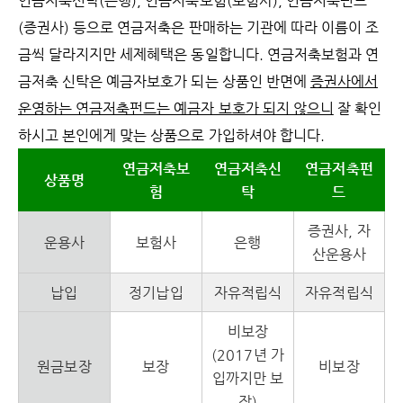
연금저축신탁(은행), 연금저축보험(보험사), 연금저축펀드
(증권사) 등으로 연금저축은 판매하는 기관에 따라 이름이 조
금씩 달라지지만 세제혜택은 동일합니다. 연금저축보험과 연
금저축 신탁은 예금자보호가 되는 상품인 반면에
증권사에서
운영하는 연금저축펀드는 예금자 보호가 되지 않으니
잘 확인
하시고 본인에게 맞는 상품으로 가입하셔야 합니다.
연금저축보
연금저축신
연금저축펀
상품명
험
탁
드
증권사, 자
운용사
보험사
은행
산운용사
납입
정기납입
자유적립식
자유적립식
비보장
(2017년 가
원금보장
보장
비보장
입까지만 보
장)