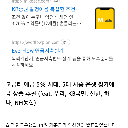
http://m.kbsec.com
광고
KB증권 발행어음 복잡한 조건없
이 누구나
조건 없이 누구나 약정식 세전 연
3.20% 수익률! (12개월) 흔들리는 시
장속에서도 예치만 해도 알아서 쌓이
는 KB증권 발행어음!
https://everflowplan.com
광고
EverFlow 연금저축설계
복리계산기, 연금저축펀드 설계 등을 통해 노후준비를
시작하세요
고금리 예금 5% 시대, 5대 시중 은행 정기예
금 상품 추천 (feat. 우리, KB국민, 신한, 하
나, NH농협)
최근 한국은행의 11월 기준금리 인상안이 발표되었습니다.