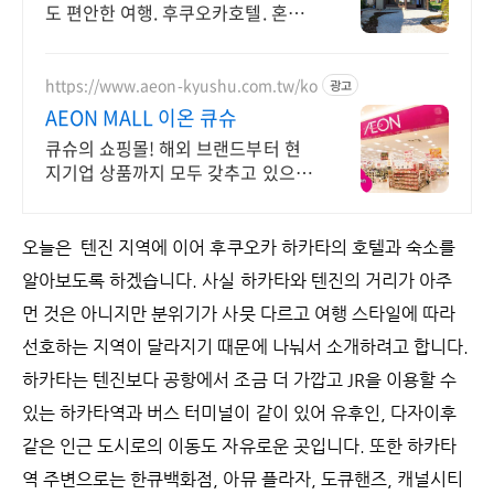
도 편안한 여행. 후쿠오카호텔. 혼자
여행, 신나는 파티, 가족과의 편안한
휴식까지, 에어비앤비에서 만나보세
요.
https://www.aeon-kyushu.com.tw/ko
광고
AEON MALL 이온 큐슈
큐슈의 쇼핑몰! 해외 브랜드부터 현
지기업 상품까지 모두 갖추고 있으며
면세도가능!
오늘은 텐진 지역에 이어 후쿠오카 하카타의 호텔과 숙소를
알아보도록 하겠습니다. 사실 하카타와 텐진의 거리가 아주
먼 것은 아니지만 분위기가 사뭇 다르고 여행 스타일에 따라
선호하는 지역이 달라지기 때문에 나눠서 소개하려고 합니다.
하카타는 텐진보다 공항에서 조금 더 가깝고 JR을 이용할 수
있는 하카타역과 버스 터미널이 같이 있어 유후인, 다자이후
같은 인근 도시로의 이동도 자유로운 곳입니다. 또한 하카타
역 주변으로는 한큐백화점, 아뮤 플라자, 도큐핸즈, 캐널시티