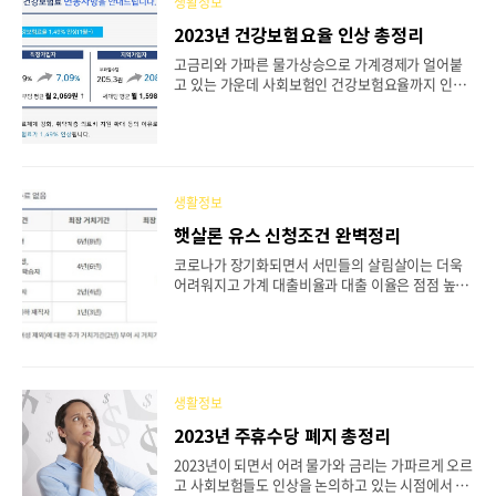
4 정부에서는 다양한 지원사업과 지원금 제도가 운
생활정보
영되고 있는데 이런 정책이 주관 부처에 따라 워낙
2023년 건강보험요율 인상 총정리
다양하고 자격조건들이 서로 다르기 때문에 지원자
가 되는지도 모르고 혜택을 받지 못하는 국민을 위해
고금리와 가파른 물가상승으로 가계경제가 얼어붙
10300개의 보조금을 한 번에 자격 요건을 볼 수 있도
고 있는 가운데 사회보험인 건강보험요율까지 인상
록 한 서비스로 14세 이상인 가족 구성원의 사전동
소식이 있어 일반 서민들의 지갑이 더욱 얇아질 것으
의만 있다면 동일세대 가족뿐만 아니라 분리..
로 예상됩니다. 그럼 얼마나 인상되는지 확실히 알아
보도록 하겠습니다. - 건강보험 - 건강보험요율 인상
- 장기요양보험 인상 1. 건강보험 질병이나 부상으로
인한 진료비가 가계의 부담이 되는 것을 방지하기 위
한 사회보장제도로 급여에 따른 일정 요율로 매달 건
생활정보
강보험료를 근로자는 회사와 반반 부담하고 지역가
햇살론 유스 신청조건 완벽정리
입자는 재산이나 소득에 따라 보험료를 내고 병의원
진료 시 보험급여를 받는 방식으로 우리나라 국민은
코로나가 장기화되면서 서민들의 살림살이는 더욱
대부분 건강 보험의 혜택을 받고 있습니다. 외국에서
어려워지고 가계 대출비율과 대출 이율은 점점 높아
높은 병의원의 진료비와 약값에 놀라지만 우리나라
지고 있습니다. 경기침체에서 신용도가 낮은 대학생
는 건강보험 혜택을 받아서 개인 부담금이 낮아 상대
이나 사회초년생은 대출이 더욱 힘들고 높은 고금리
적으로 낮은 금액으..
상품을 알아봐야 하는데 이런 분들을 위해 오늘은 정
부의 서민금융지원 상품인 햇살론 유스에 대해 완벽
히 정리해 드리겠습니다. - 햇살론 유스 - 지원 대상 -
지원 내용 - 신청방법 1. 햇살론 유스 햇살론은 2010
생활정보
년부터 판매하고 있는 서민 전용 대출상품으로 대상
2023년 주휴수당 폐지 총정리
에 따라 상품의 이름이 달라집니다. 오늘 알아볼 햇
살론 유스는 청년과 대학생을 위한 대출 상품으로 학
2023년이 되면서 어려 물가와 금리는 가파르게 오르
업과 취업에 전념할 수 있는 기회를 제공하기 위해
고 사회보험들도 인상을 논의하고 있는 시점에서 정