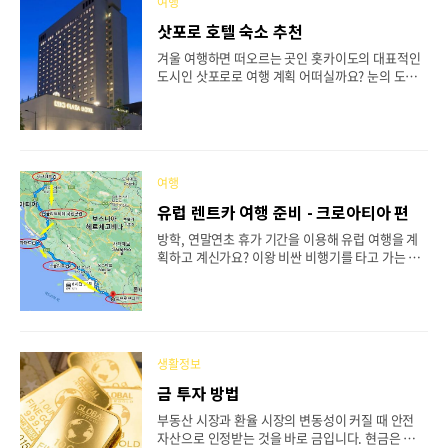
료칸 샤기리테이 - 료테이 타노쿠라 료칸 1. 야와라
여행
기노사토 야도야 노천탕이 유명하고 객실에는 코타
삿포로 호텔 숙소 추천
츠가 있어 일본의 이국적인 감성을 느끼기 좋은 료칸
으로 1층에는 기념품이나 선물세트 과자등을 판매하
겨울 여행하면 떠오르는 곳인 홋카이도의 대표적인
고 있고 다양한 유카타와 유카타 끈을 취향에 맞게
도시인 삿포로로 여행 계획 어떠실까요? 눈의 도시
고를 수 있도록 준비되어 있습니다. 객실에 개별탕은
인 삿포로는 12월부터 3월까지가 여행 성수기로 많
없지만 공용탕과 전세탕, 노천탕이 골고루 있어 가성
은 관광객이 눈을 보기 위해 몰리는 곳입니다. 오늘
비가 좋은..
은 삿포로에서 인기 많은 호텔들을 추천드리려고 하
니 겨울 여행을 떠나려면 집중해서 보고 예약을 서두
르셔야겠죠? - 게이오 플라자 삿포로 - JR타워 호텔
닛코 삿포로 - 삿포로 그랜드 호텔 - 머큐어 호텔 삿
여행
포로 - 이비스 스타일스 삿포로 1. 게이오 플라자 삿
유럽 렌트카 여행 준비 - 크로아티아 편
포로 2019년도에 리모델링을 완료한 호텔로 삿포로
역에서 500m 거리에 위치해 있으며 조식이 아주 잘
방학, 연말연초 휴가 기간을 이용해 유럽 여행을 계
나오는 것으로 유명하고 호텔에서 자전거를 빌릴 수
획하고 계신가요? 이왕 비싼 비행기를 타고 가는 김
도 있어 홋카이도 대학교 인근 주변까지 둘러보실 수
에 여러 나라, 여러 도시를 다 찍고 오겠다! 하는 유럽
있는 호텔입니다. 팁 - 다이마루, 에스타 백화점..
도시 도장 깨기 목적이 아니라면, 나라 하나를 정해
다양한 도시를 둘러보는 것도 유럽 여행을 즐기는 방
법 중 하나라고 생각합니다. 오늘은 유럽 국가 중 렌
트카로 자유 여행을 하기에 좋은 크로아티아 여행 코
스, 렌트카 예약 방법에 대해 알아보려고 합니다. -
생활정보
크로아티아 여행 코스 - 렌트카 예약 방법 크로아티
금 투자 방법
아 여행 코스 크로아티아는 남북으로 긴 지형이라 항
공권의 IN, OUT을 다르게 예약하는 것이 시간과 비
부동산 시장과 환율 시장의 변동성이 커질 때 안전
용을 아낄 수 있는 방법입니다. 예를 들어 인천공항
자산으로 인정받는 것을 바로 금입니다. 현금은 인플