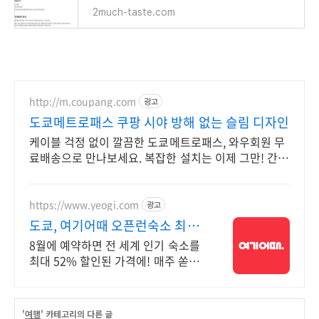
2much-taste.com
http://m.coupang.com
광고
도쿄메트로패스 쿠팡 시야 방해 없는 슬림 디자인
케이블 걱정 없이 깔끔한 도쿄메트로패스, 와우회원 무
료배송으로 만나보세요. 복잡한 설치는 이제 그만! 간편
한 무선 하이패스로 편리함을 누리세요.
https://www.yeogi.com
광고
도쿄, 여기어때 오픈런숙소 최대
81% 할인
8월에 예약하면 전 세계 인기 숙소를
최대 52% 할인된 가격에! 매주 쏟아
지는 다양한 혜택! 앱으로 알림 받고
똑똑하게 숙소 예약하기
'
여행
' 카테고리의 다른 글